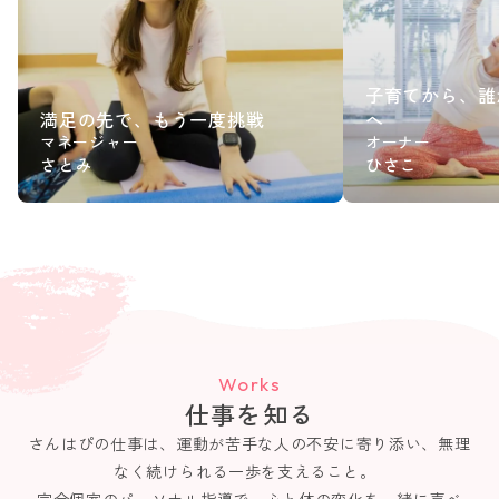
子育てから、誰
満足の先で、もう一度挑戦
へ
マネージャー
オーナー
さとみ
ひさこ
Works
仕事を知る
さんはぴの仕事は、運動が苦手な人の不安に寄り添い、無理
なく続けられる一歩を支えること。